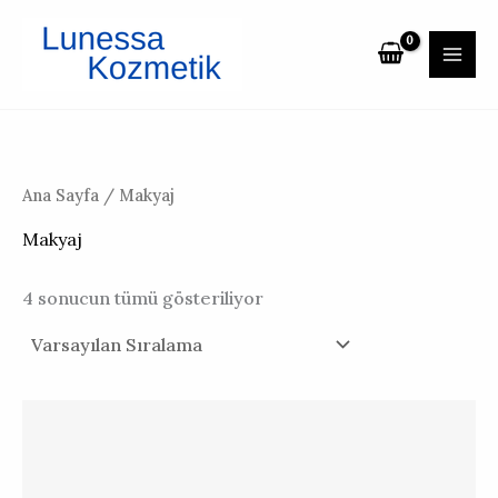
İçeriğe
atla
Ana Sayfa
/ Makyaj
Makyaj
4 sonucun tümü gösteriliyor