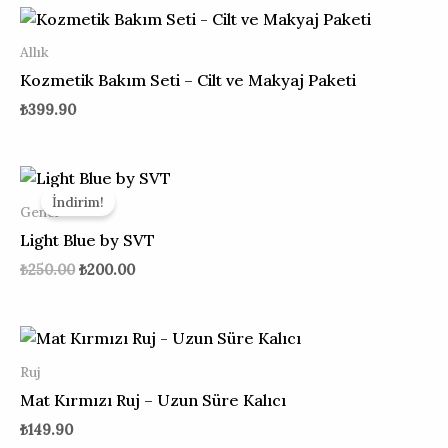
Allık
Kozmetik Bakım Seti – Cilt ve Makyaj Paketi
₺
399.90
Orijinal
Şu
fiyat:
andaki
İndirim!
₺250.00.
fiyat:
Genel
₺200.00.
Light Blue by SVT
₺
250.00
₺
200.00
Ruj
Mat Kırmızı Ruj – Uzun Süre Kalıcı
₺
149.90